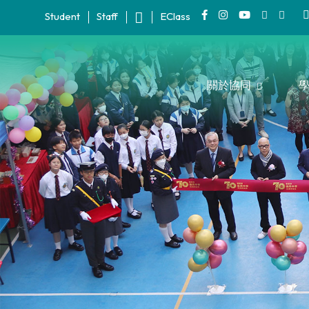
Student
Staff
EClass
關於協同