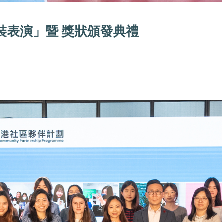
 時裝表演」暨 獎狀頒發典禮