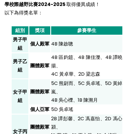
學校際越野比賽2024-2025
取得優異成績！
以下為得獎名單：
組別
獎項
參賽學生
男子甲
個人殿軍
4B 陳啟聰
組
4B 區鈞筵、4B 陳佳濼、4B 譚曉
男子乙
團體殿軍
揚、
組
4C 黃卓華、2D 梁志森
5C 熊尉而、5C 吳卓瑤、5D 黃綽
團體殿軍
嵐、
女子甲
4B 吳心櫟、1B 陳溯月
組
個人亞軍
5D 吳卓瑤
2B 譚彭馨、2C 馮嘉怡、2D 馮心
團體殿軍
潁、
女子丙