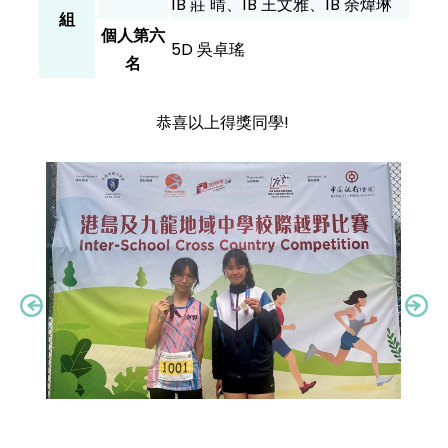
1B 莊 晴、1B 王文雅、1B 余煒琳
組
個人第六
5D 吳卓瑤
名
恭喜以上得獎同學!