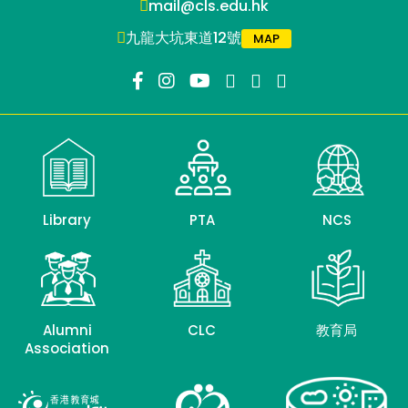
mail@cls.edu.hk
九龍大坑東道12號
MAP
Library
PTA
NCS
Alumni
CLC
教育局
Association