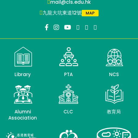
mail@cls.edu.hk
九龍大坑東道12號
MAP
Library
PTA
NCS
Alumni
CLC
教育局
Association