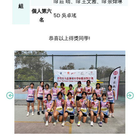
1B 莊 晴、1B 王文雅、1B 余煒琳
組
個人第六
5D 吳卓瑤
名
恭喜以上得獎同學!