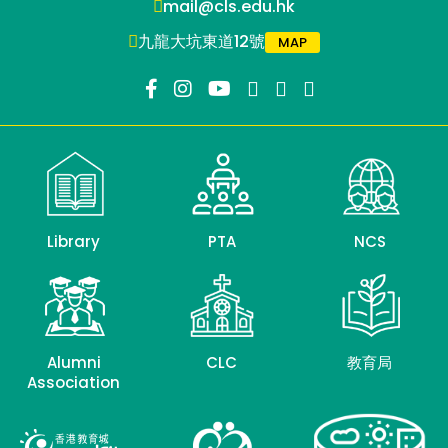
mail@cls.edu.hk
九龍大坑東道12號
MAP
Library
PTA
NCS
Alumni
CLC
教育局
Association