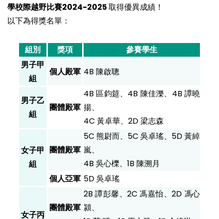
學校際越野比賽2024-2025
取得優異成績！
以下為得獎名單：
組別
獎項
參賽學生
男子甲
個人殿軍
4B 陳啟聰
組
4B 區鈞筵、4B 陳佳濼、4B 譚曉
男子乙
團體殿軍
揚、
組
4C 黃卓華、2D 梁志森
5C 熊尉而、5C 吳卓瑤、5D 黃綽
團體殿軍
嵐、
女子甲
4B 吳心櫟、1B 陳溯月
組
個人亞軍
5D 吳卓瑤
2B 譚彭馨、2C 馮嘉怡、2D 馮心
團體殿軍
潁、
女子丙