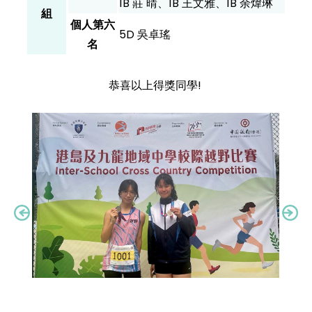
1B 莊 晴、1B 王文雅、1B 余煒琳
組
個人第六
5D 吳卓瑤
名
恭喜以上得獎同學!