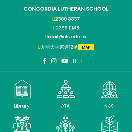
CONCORDIA LUTHERAN SCHOOL
2380 8837
2399 0143
mail@cls.edu.hk
九龍大坑東道12號
MAP
Library
PTA
NCS