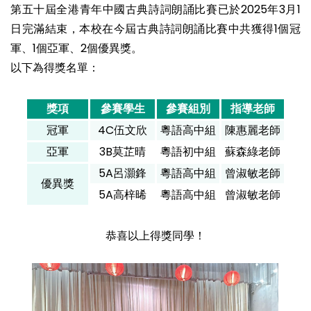
第五十屆全港青年中國古典詩詞朗誦比賽已於2025年3月1
日完滿結束，本校在今屆古典詩詞朗誦比賽中共獲得1個冠
軍、1個亞軍、2個優異獎。
以下為得獎名單：
獎項
參賽學生
參賽組別
指導老師
冠軍
4C伍文欣
粵語高中組
陳惠麗老師
亞軍
3B莫芷晴
粵語初中組
蘇森綠老師
5A呂灝鋒
粵語高中組
曾淑敏老師
優異獎
5A高梓晞
粵語高中組
曾淑敏老師
恭喜以上得獎同學！