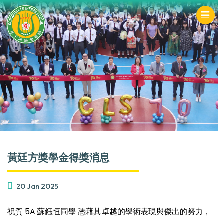
黃廷方獎學金得獎消息
20 Jan 2025
祝賀 5A 蘇鈺恒同學 憑藉其卓越的學術表現與傑出的努力，