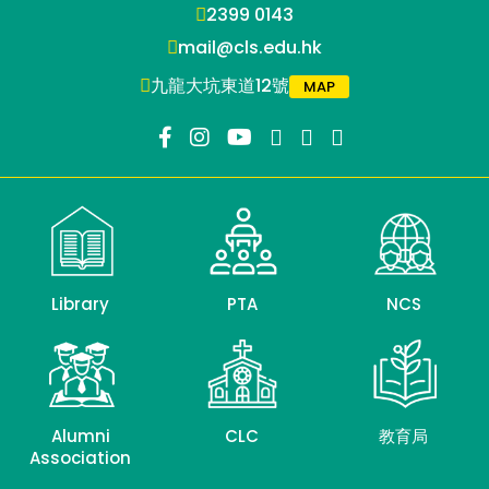
2399 0143
mail@cls.edu.hk
九龍大坑東道12號
MAP
Library
PTA
NCS
Alumni
CLC
教育局
Association