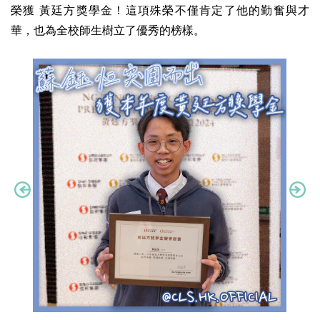
榮獲 黃廷方獎學金！這項殊榮不僅肯定了他的勤奮與才
華，也為全校師生樹立了優秀的榜樣。