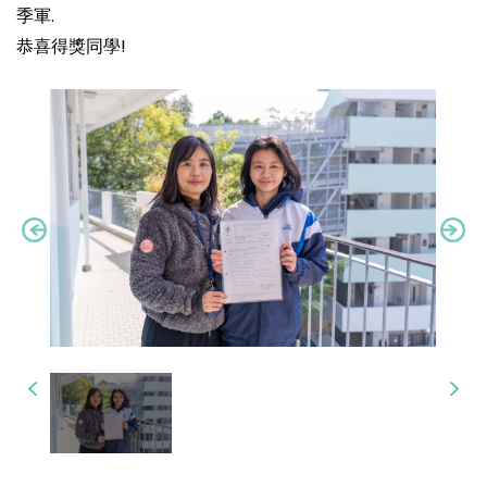
季軍.
恭喜得獎同學!