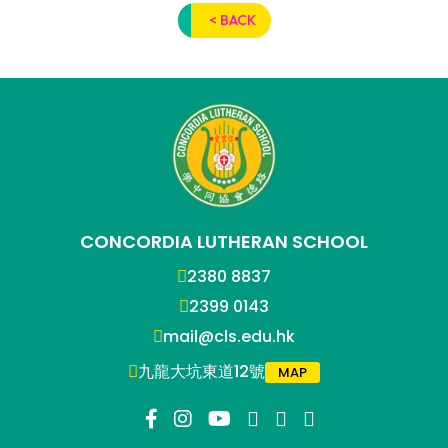
< BACK
CONCORDIA LUTHERAN SCHOOL
2380 8837
2399 0143
mail@cls.edu.hk
九龍大坑東道12號
MAP