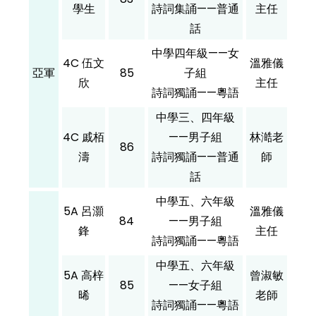
學生
詩詞集誦——普通
主任
話
中學四年級——女
4C 伍文
溫雅儀
亞軍
85
子組
欣
主任
詩詞獨誦——粵語
中學三、四年級
4C 戚栢
——男子組
林澔老
86
濤
詩詞獨誦——普通
師
話
中學五、六年級
5A 呂灝
溫雅儀
84
——男子組
鋒
主任
詩詞獨誦——粵語
中學五、六年級
5A 高梓
曾淑敏
85
——女子組
晞
老師
詩詞獨誦——粵語