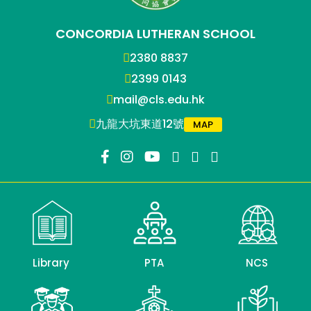
CONCORDIA LUTHERAN SCHOOL
2380 8837
2399 0143
mail@cls.edu.hk
九龍大坑東道12號
MAP
Library
PTA
NCS