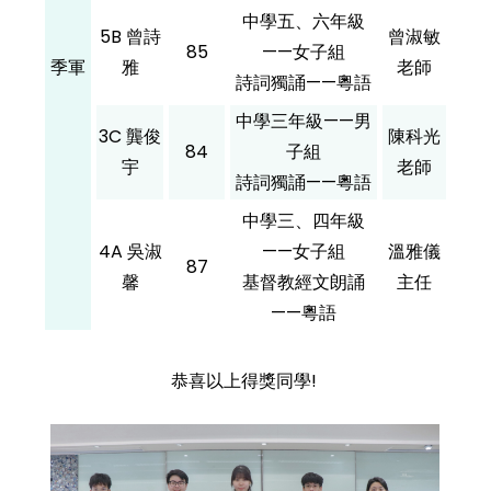
中學五、六年級
5B 曾詩
曾淑敏
85
——女子組
季軍
雅
老師
詩詞獨誦——粵語
中學三年級——男
3C 龔俊
陳科光
84
子組
宇
老師
詩詞獨誦——粵語
中學三、四年級
4A 吳淑
——女子組
溫雅儀
87
馨
基督教經文朗誦
主任
——粵語
恭喜以上得獎同學!