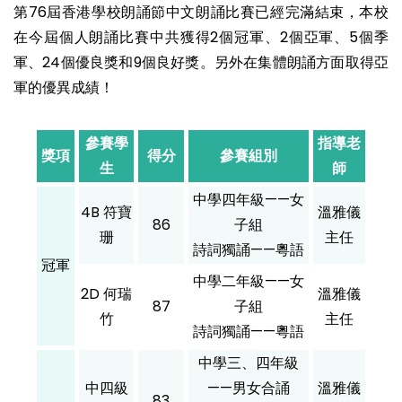
第76屆香港學校朗誦節中文朗誦比賽已經完滿結束，本校
在今屆個人朗誦比賽中共獲得2個冠軍、2個亞軍、5個季
軍、24個優良獎和9個良好獎。另外在集體朗誦方面取得亞
軍的優異成績！
參賽學
指導老
獎項
得分
參賽組別
生
師
中學四年級——女
4B 符寶
溫雅儀
86
子組
珊
主任
詩詞獨誦——粵語
冠軍
中學二年級——女
2D 何瑞
溫雅儀
87
子組
竹
主任
詩詞獨誦——粵語
中學三、四年級
中四級
——男女合誦
溫雅儀
83