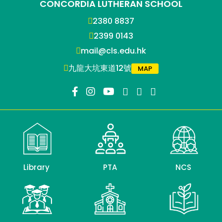
CONCORDIA LUTHERAN SCHOOL
2380 8837
2399 0143
mail@cls.edu.hk
九龍大坑東道12號
MAP
Library
PTA
NCS