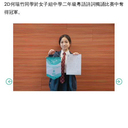
2D何瑞竹同學於女子組中學二年級粵語詩詞獨誦比賽中奪
得冠軍。