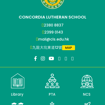
CONCORDIA LUTHERAN SCHOOL
2380 8837
2399 0143
mail@cls.edu.hk
九龍大坑東道12號
MAP
Library
PTA
NCS