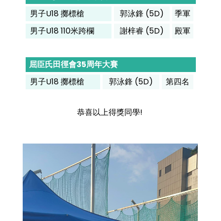
男子U18 擲標槍
郭泳鋒 (5D)
季軍
男子U18 110米跨欄
謝梓睿 (5D)
殿軍
屈臣氏田徑會35周年大賽
男子U18 擲標槍
郭泳鋒 (5D)
第四名
恭喜以上得獎同學!