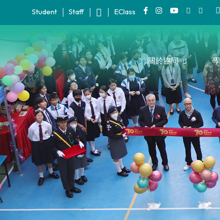
Student
Staff
EClass
關於協同