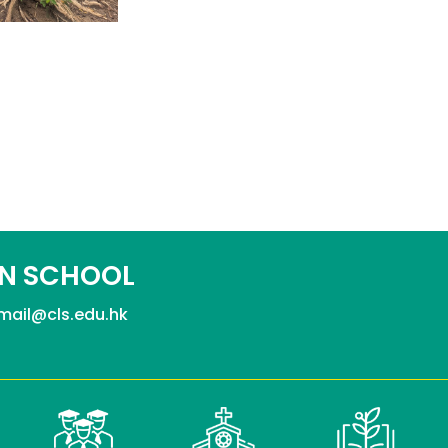
N SCHOOL
mail@cls.edu.hk