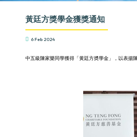
黃廷方獎學金獲獎通知
6 Feb 2024
中五級陳家樂同學獲得「黄廷方奬學金」，以表揚陳