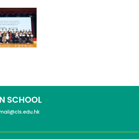
N SCHOOL
mail@cls.edu.hk