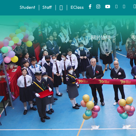
Student
Staff
EClass
關於協同