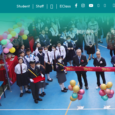
Student
Staff
EClass
關於協同