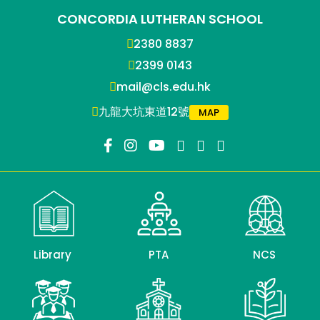
CONCORDIA LUTHERAN SCHOOL
2380 8837
2399 0143
mail@cls.edu.hk
九龍大坑東道12號
MAP
Library
PTA
NCS