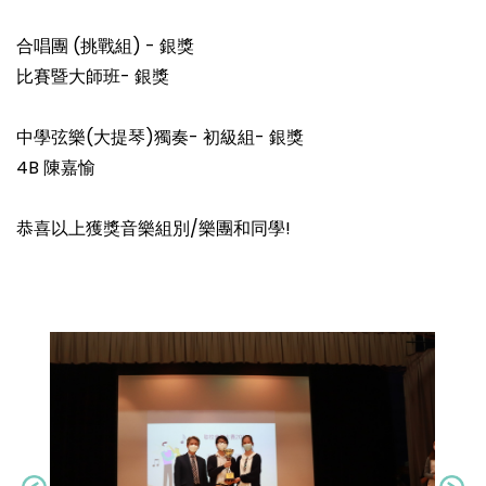
合唱團 (挑戰組) - 銀獎
比賽暨大師班- 銀獎
中學弦樂(大提琴)獨奏- 初級組- 銀獎
4B 陳嘉愉
恭喜以上獲獎音樂組別/樂團和同學!