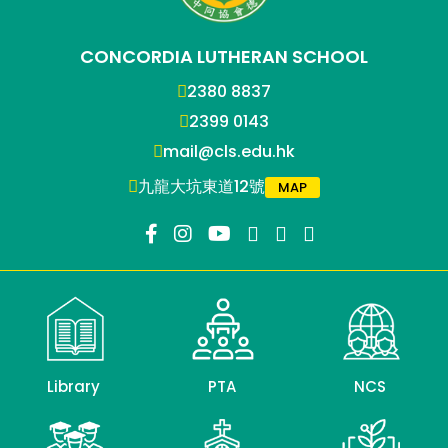
CONCORDIA LUTHERAN SCHOOL
2380 8837
2399 0143
mail@cls.edu.hk
九龍大坑東道12號
MAP
Library
PTA
NCS