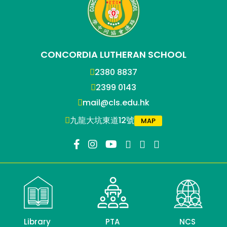
CONCORDIA LUTHERAN SCHOOL
2380 8837
2399 0143
mail@cls.edu.hk
九龍大坑東道12號
MAP
Library
PTA
NCS