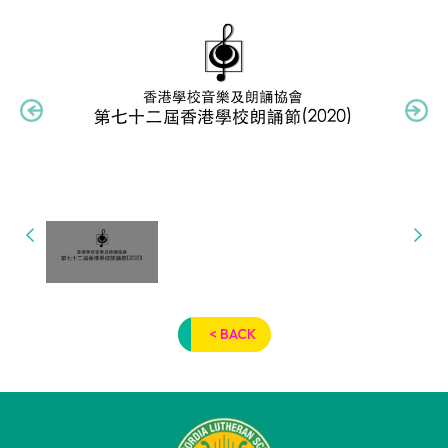
< BACK