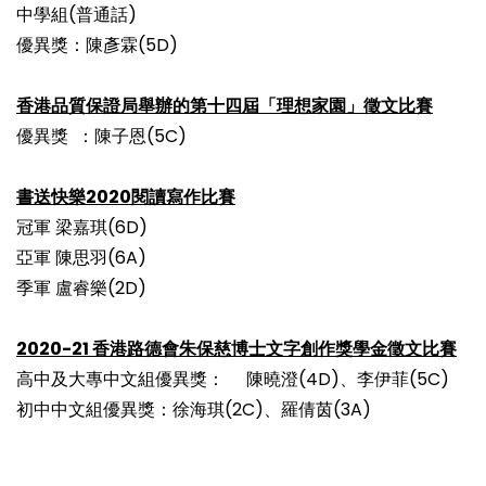
中學組(普通話)
優異獎：陳彥霖(5D)
香港品質保證局舉辦的第十四屆「理想家園」徵文比賽
優異獎 ：陳子恩(5C)
書送快樂2020閱讀寫作比賽
冠軍 梁嘉琪(6D)
亞軍 陳思羽(6A)
季軍 盧睿樂(2D)
2020-21 香港路德會朱保慈博士文字創作獎學金徵文比賽
高中及大專中文組優異獎： 陳曉澄(4D)、李伊菲(5C)
初中中文組優異獎：徐海琪(2C)、羅倩茵(3A)