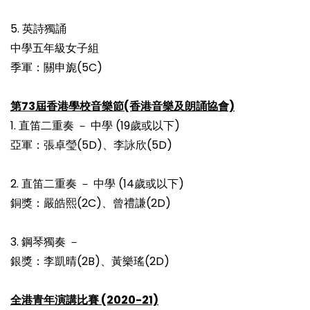
5. 英詩獨誦
中學五年級女子組
季軍：關申旎(5C)
第73屆香港學校音樂節(香港音樂及朗誦協會)
1. 直笛二重奏 － 中學 (19歲或以下)
亞軍：張卓瑩(5D)、李詠欣(5D)
2. 直笛二重奏 － 中學 (14歲或以下)
銅獎：嚴皓熙(2C)、曾禮謙(2D)
3. 鋼琴獨奏 －
銀獎：李凱晴(2B)、黃樂瑤(2D)
全港青年演講比賽 (2020-21)