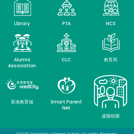
Library
PTA
NCS
Alumni
CLC
教育局
Association
香港教育城
Smart Parent
Net
虛擬校園
©2026 Concordia Lutheran School. All rights Reserved.