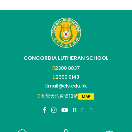
CONCORDIA LUTHERAN SCHOOL
2380 8837
2399 0143
mail@cls.edu.hk
九龍大坑東道12號
MAP