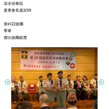
深水埗東區
童軍會長盾2019
第K122旅團
季軍
傑出旅團銀獎