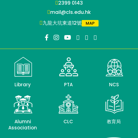
2399 0143
mail@cls.edu.hk
九龍大坑東道12號
MAP
Library
PTA
NCS
Alumni
CLC
教育局
Association