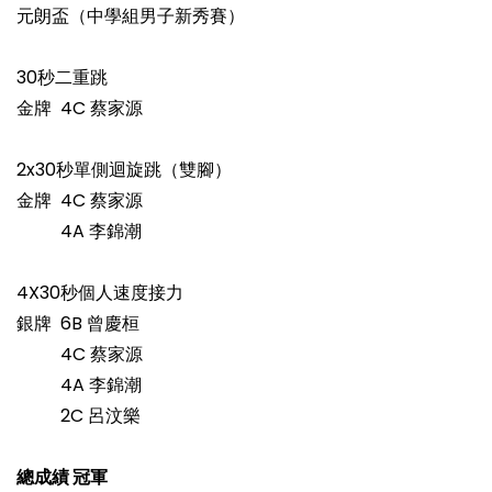
元朗盃（中學組男子新秀賽）
30秒二重跳
金牌 4C 蔡家源
2x30秒單側迴旋跳（雙腳）
金牌 4C 蔡家源
4A 李錦潮
4X30秒個人速度接力
銀牌 6B 曾慶桓
4C 蔡家源
4A 李錦潮
2C 呂汶樂
總成績 冠軍