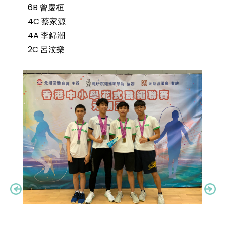
6B 曾慶桓
4C 蔡家源
4A 李錦潮
2C 呂汶樂