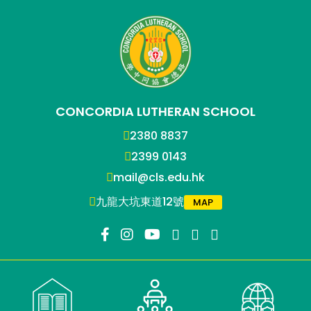
CONCORDIA LUTHERAN SCHOOL
2380 8837
2399 0143
mail@cls.edu.hk
九龍大坑東道12號
MAP