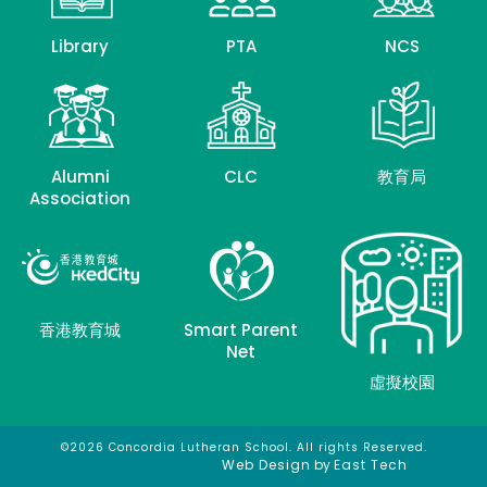
Library
PTA
NCS
Alumni
CLC
教育局
Association
香港教育城
Smart Parent
Net
虛擬校園
©2026 Concordia Lutheran School. All rights Reserved.
網頁設計
網頁設計公司
Web Design
by
East Tech