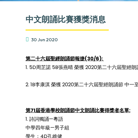
中文朗誦比賽獲獎消息
30 Jun 2020
第二十六屆聖經朗誦節
報捷(30/6):
1. 5D周芷諾 5B張燕晴 榮獲 2020第二十六屆
2. 1B李康淇 榮獲 2020第二十六屆聖經朗誦節 中
第71
屆香港學校朗誦節中文朗誦比賽得獎者名單:
1. 詩詞獨誦—粵語
中學四年級—男子組
學生：4D孔維健