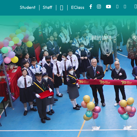
Student
Staff
EClass
關於協同