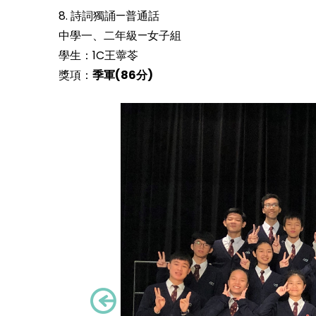
8. 詩詞獨誦—普通話
中學一、二年級—女子組
學生：1C王薴苓
獎項：
季軍(86分)