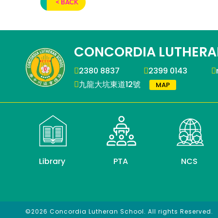
< BACK
CONCORDIA LUTHERA
2380 8837
2399 0143
九龍大坑東道12號
MAP
Library
PTA
NCS
©2026 Concordia Lutheran School. All rights Reserved.