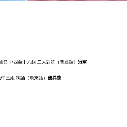
聖經朗誦節 中四至中六組 二人對誦（普通話）
冠軍
一至中三組 獨誦（廣東話）
優異獎