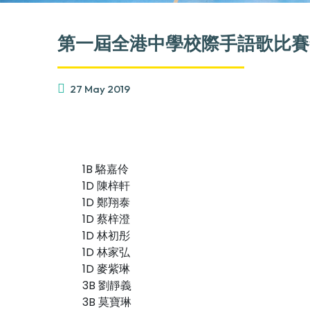
第一屆全港中學校際手語歌比賽
27 May 2019
1B 駱嘉伶
1D 陳梓軒
1D 鄭翔泰
1D 蔡梓澄
1D 林初彤
1D 林家弘
1D 麥紫琳
3B 劉靜義
3B 莫寶琳