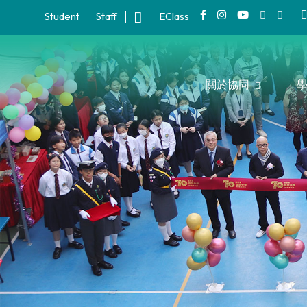
Student
Staff
EClass
關於協同