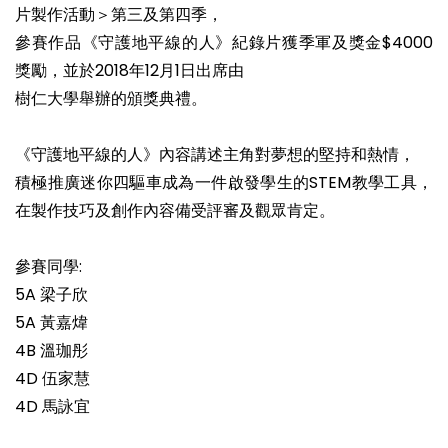
片製作活動＞第三及第四季，
參賽作品《守護地平線的人》紀錄片獲季軍及獎金$4000
獎勵，並於2018年12月1日出席由
樹仁大學舉辦的頒獎典禮。
《守護地平線的人》內容講述主角對夢想的堅持和熱情，
積極推廣迷你四驅車成為一件啟發學生的STEM教學工具，
在製作技巧及創作內容備受評審及觀眾肯定。
參賽同學:
5A 梁子欣
5A 黃嘉煒
4B 溫珈彤
4D 伍家慧
4D 馬詠宜