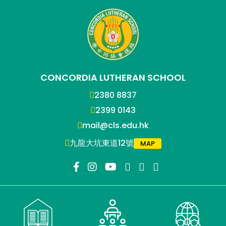
CONCORDIA LUTHERAN SCHOOL
2380 8837
2399 0143
mail@cls.edu.hk
九龍大坑東道12號
MAP