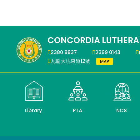
CONCORDIA LUTHERA
2380 8837
2399 0143
九龍大坑東道12號
MAP
Library
PTA
NCS