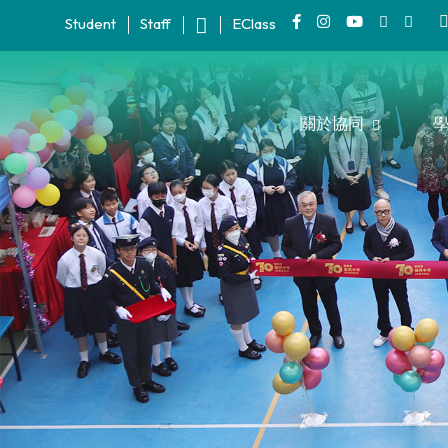
Student
Staff
EClass
關於協同