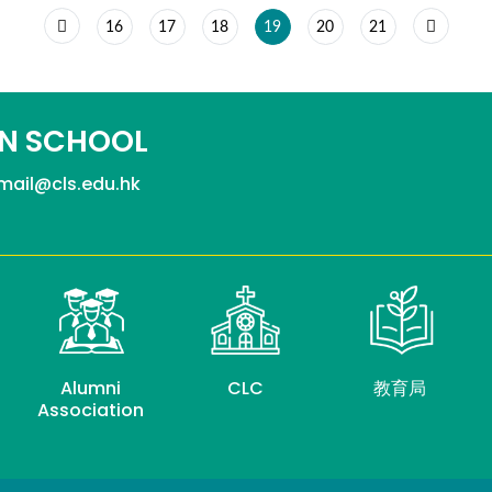
16
17
18
19
20
21
N SCHOOL
mail@cls.edu.hk
Alumni
CLC
教育局
Association