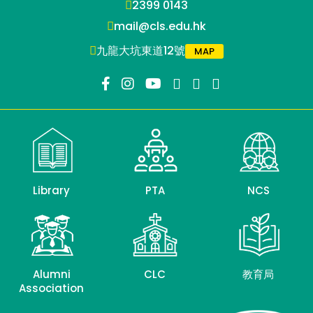
2399 0143
mail@cls.edu.hk
九龍大坑東道12號
MAP
Library
PTA
NCS
Alumni
CLC
教育局
Association