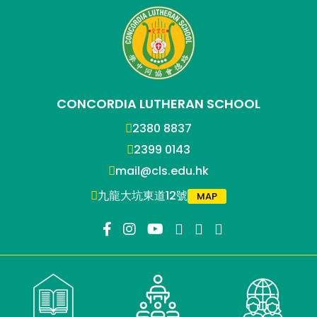
CONCORDIA LUTHERAN SCHOOL
2380 8837
2399 0143
mail@cls.edu.hk
九龍大坑東道12號
MAP