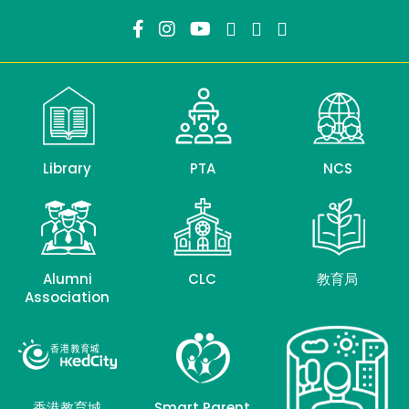
Library
PTA
NCS
Alumni
CLC
教育局
Association
香港教育城
Smart Parent