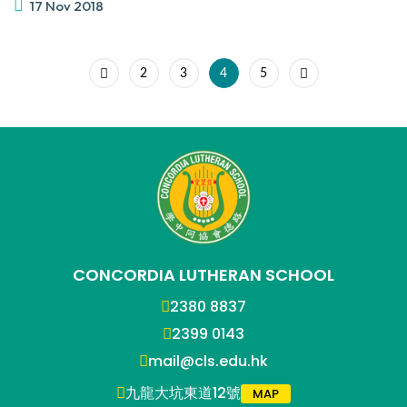
17 Nov 2018
2
3
4
5
CONCORDIA LUTHERAN SCHOOL
2380 8837
2399 0143
mail@cls.edu.hk
九龍大坑東道12號
MAP