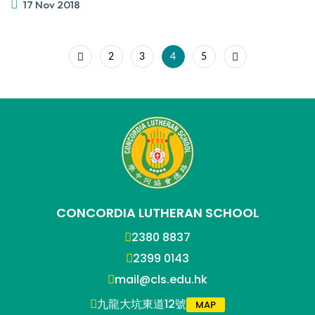
17 Nov 2018
2
3
4
5
CONCORDIA LUTHERAN SCHOOL
2380 8837
2399 0143
mail@cls.edu.hk
九龍大坑東道12號
MAP