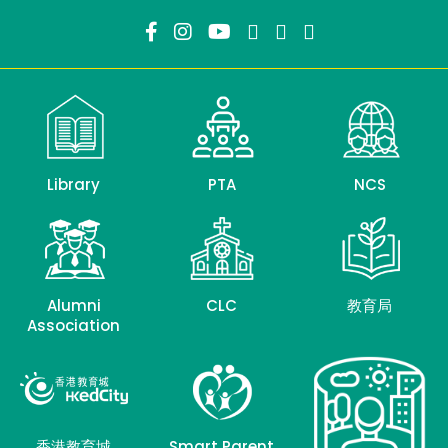
Library
PTA
NCS
Alumni
CLC
教育局
Association
香港教育城
Smart Parent