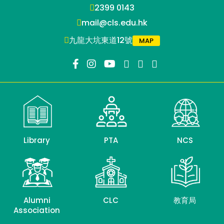
2399 0143
mail@cls.edu.hk
九龍大坑東道12號
MAP
Library
PTA
NCS
Alumni
CLC
教育局
Association