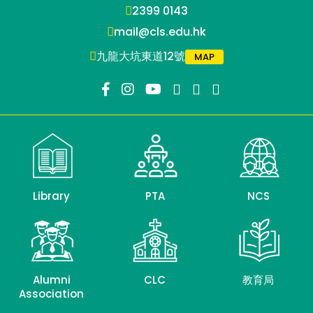
2399 0143
mail@cls.edu.hk
九龍大坑東道12號
MAP
Library
PTA
NCS
Alumni
CLC
教育局
Association