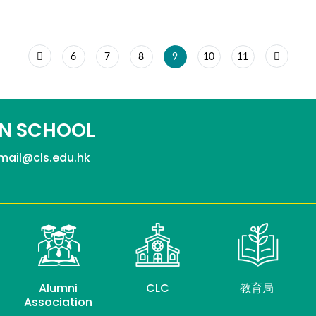
6
7
8
9
10
11
N SCHOOL
mail@cls.edu.hk
Alumni
CLC
教育局
Association