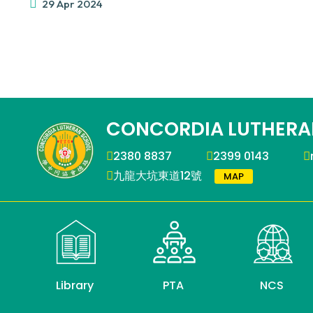
29 Apr 2024
CONCORDIA LUTHERA
2380 8837
2399 0143
九龍大坑東道12號
MAP
Library
PTA
NCS