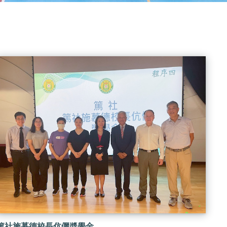
篤社施慕德校長伉儷奬學金