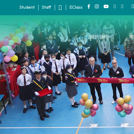
Student
Staff
EClass
關於協同