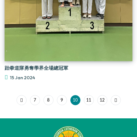
跆拳道隊勇奪學界全場總冠軍
15 Jan 2024
7
8
9
10
11
12