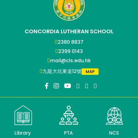
CONCORDIA LUTHERAN SCHOOL
2380 8837
2399 0143
mail@cls.edu.hk
九龍大坑東道12號
MAP
Library
PTA
NCS