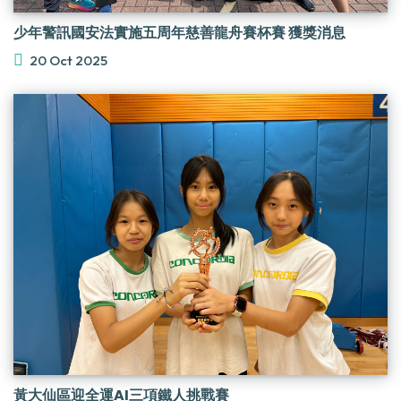
少年警訊國安法實施五周年慈善龍舟賽杯賽 獲獎消息
20 Oct 2025
黃大仙區迎全運AI三項鐵人挑戰賽