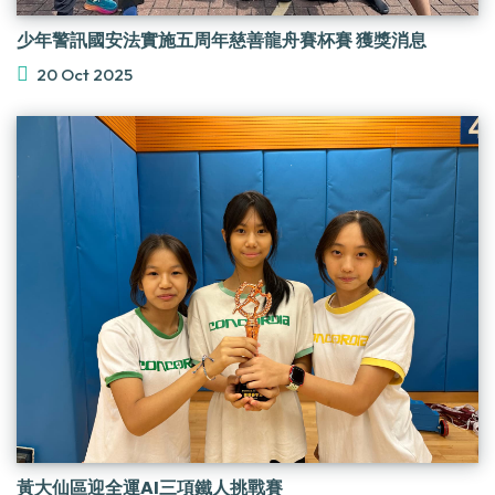
少年警訊國安法實施五周年慈善龍舟賽杯賽 獲獎消息
20 Oct 2025
黃大仙區迎全運AI三項鐵人挑戰賽