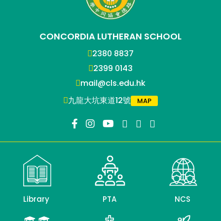
CONCORDIA LUTHERAN SCHOOL
2380 8837
2399 0143
mail@cls.edu.hk
九龍大坑東道12號
MAP
Library
PTA
NCS