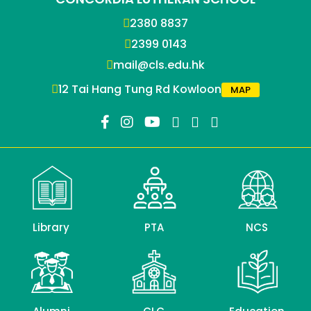
2380 8837
2399 0143
mail@cls.edu.hk
12 Tai Hang Tung Rd Kowloon
MAP
Library
PTA
NCS