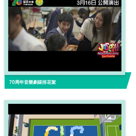
70周年音樂劇綵排花絮