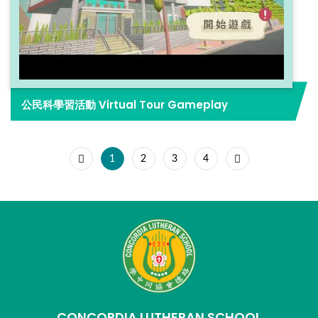
公民科學習活動 Virtual Tour Gameplay
1
2
3
4
CONCORDIA LUTHERAN SCHOOL