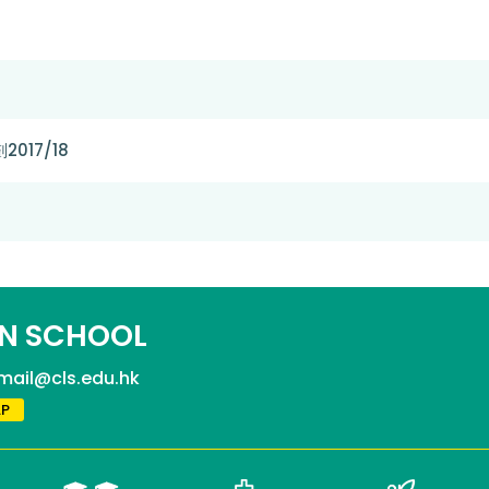
17/18
N SCHOOL
mail@cls.edu.hk
P