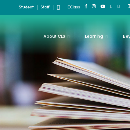
Student
Staff
EClass
About CLS
Learning
Be