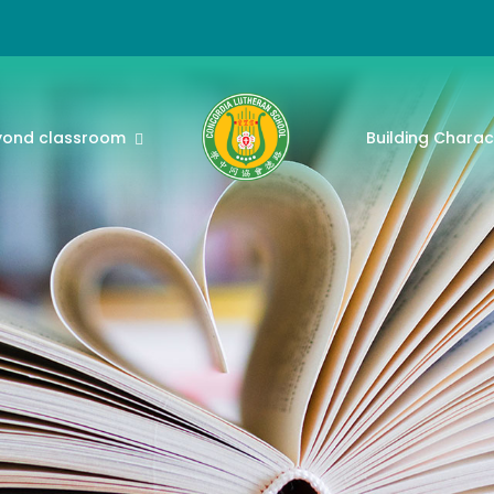
yond classroom
Building Charac