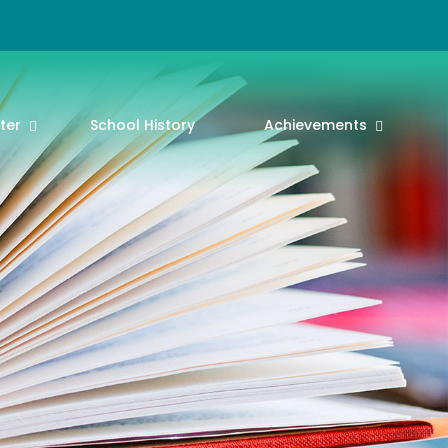
ter
School History
Achievements