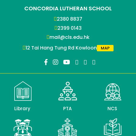
CONCORDIA LUTHERAN SCHOOL
2380 8837
2399 0143
mail@cls.edu.hk
12 Tai Hang Tung Rd Kowloon
MAP
Library
PTA
NCS