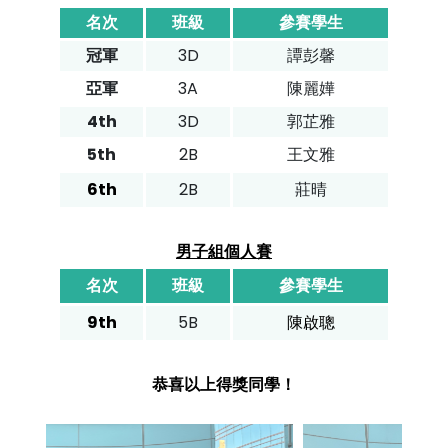
名次
班級
參賽學生
冠軍
3D
譚彭馨
亞軍
3A
陳麗嬅
4th
3D
郭芷雅
5th
2B
王文雅
6th
2B
莊晴
男子組個人賽
名次
班級
參賽學生
9th
5B
陳啟聰
恭喜以上得獎同學！