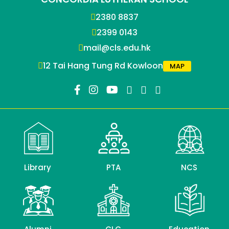
2380 8837
2399 0143
mail@cls.edu.hk
12 Tai Hang Tung Rd Kowloon
MAP
Library
PTA
NCS