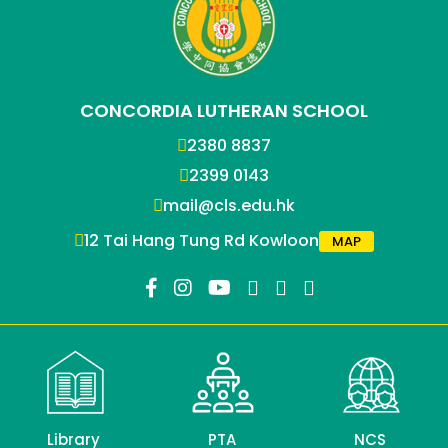
CONCORDIA LUTHERAN SCHOOL
2380 8837
2399 0143
mail@cls.edu.hk
12 Tai Hang Tung Rd Kowloon
MAP
Library
PTA
NCS