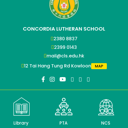
CONCORDIA LUTHERAN SCHOOL
2380 8837
2399 0143
mail@cls.edu.hk
12 Tai Hang Tung Rd Kowloon
MAP
Library
PTA
NCS