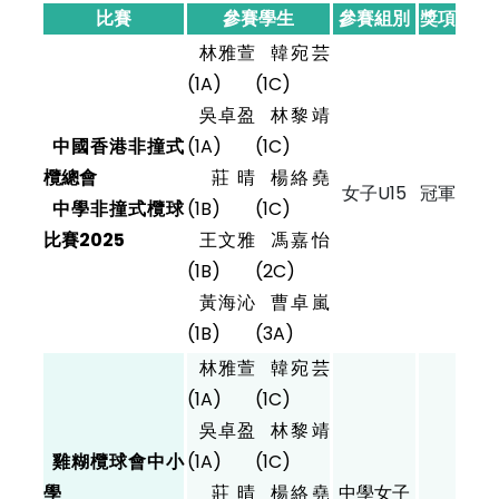
比賽
參賽學生
參賽組別
獎項
林雅萱
韓宛芸
(1A)
(1C)
吳卓盈
林黎靖
中國香港非撞式
(1A)
(1C)
欖總會
莊晴
楊絡堯
女子U15
冠軍
中學非撞式欖球
(1B)
(1C)
比賽2025
王文雅
馮嘉怡
(1B)
(2C)
黃海沁
曹卓嵐
(1B)
(3A)
林雅萱
韓宛芸
(1A)
(1C)
吳卓盈
林黎靖
雞糊欖球會中小
(1A)
(1C)
學
莊晴
楊絡堯
中學女子