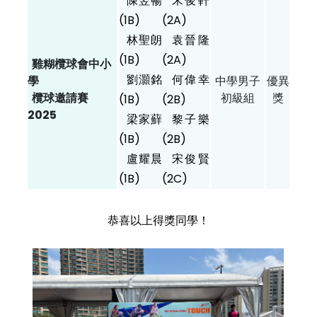
陳翌暢
宋俊軒
(1B)
(2A)
林聖朗
袁晉隆
(1B)
(2A)
雞糊欖球會中小
劉灝銘
何偉幸
學
中學男子
優異
欖球邀請賽
初級組
獎
(1B)
(2B)
2025
梁家蘚
黎子樂
(1B)
(2B)
盧耀晨
宋俊賢
(1B)
(2C)
恭喜以上得獎同學！