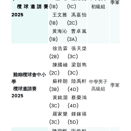
季軍
欖球邀請賽
(1B)
(1C)
初級組
2025
王文雅
馮嘉怡
(1B)
(2C)
黃海沁
曹卓嵐
(1B)
(3A)
徐浩霖
張天棨
(2B)
(3C)
陳國岫
梁顥雋
(2C)
(3C)
雞糊欖球會中小
蘇梓朗
陸禹軒
學
中學男子
季軍
欖球邀請賽
高級組
(3B)
(4D)
2025
黃銘灝
蔡榮鴻
(3C)
(4D)
羅家樂
鍾鎵禧
(3C)
(5D)