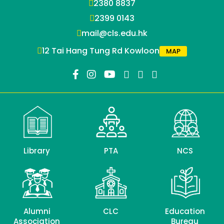
2380 8837
2399 0143
mail@cls.edu.hk
12 Tai Hang Tung Rd Kowloon
MAP
Library
PTA
NCS
Alumni
CLC
Education
Association
Bureau