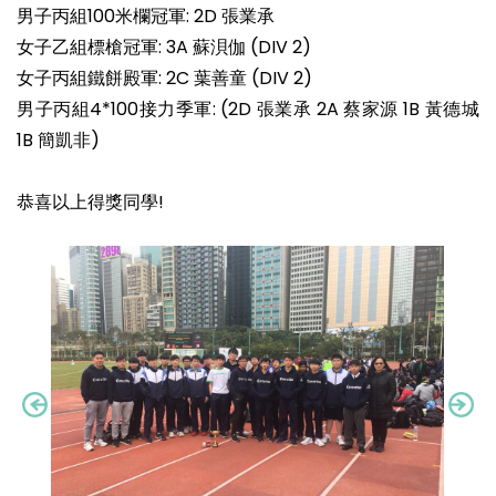
男子丙組100米欄冠軍: 2D 張業承
女子乙組標槍冠軍: 3A 蘇浿伽 (DIV 2)
女子丙組鐵餅殿軍: 2C 葉善童 (DIV 2)
男子丙組4*100接力季軍: (2D 張業承 2A 蔡家源 1B 黃德城
1B 簡凱非)
恭喜以上得獎同學!