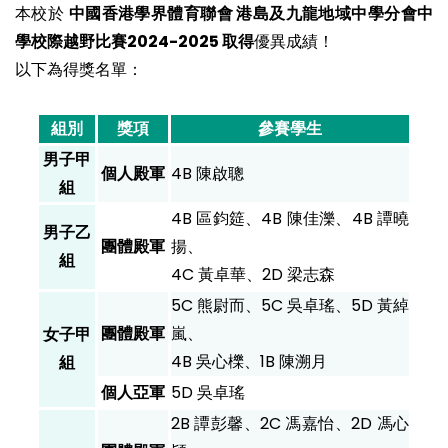
本校於
中國香港學界體育聯會 港島及九龍地域中學分會中
學校際越野比賽2024-2025 取得
優異成績！
以下為得獎名單：
組別
獎項
參賽學生
男子甲
個人殿軍
4B 陳啟聰
組
4B 區鈞筵、4B 陳佳濼、4B 譚曉
男子乙
團體殿軍
揚、
組
4C 黃卓華、2D 梁志森
5C 熊尉而、5C 吳卓瑤、5D 黃綽
團體殿軍
嵐、
女子甲
4B 吳心櫟、1B 陳溯月
組
個人亞軍
5D 吳卓瑤
2B 譚彭馨、2C 馮嘉怡、2D 馮心