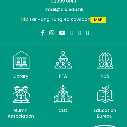
2399 0143
mail@cls.edu.hk
12 Tai Hang Tung Rd Kowloon
MAP
Library
PTA
NCS
Alumni
CLC
Education
Association
Bureau