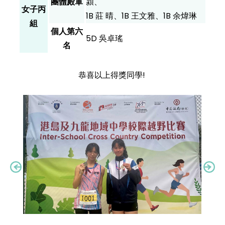
團體殿軍
潁、
女子丙
1B 莊 晴、1B 王文雅、1B 余煒琳
組
個人第六
5D 吳卓瑤
名
恭喜以上得獎同學!