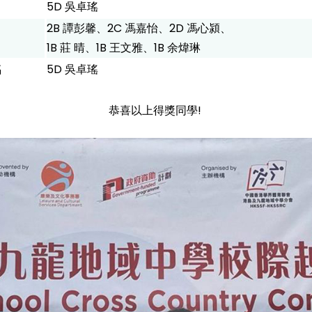
5D 吳卓瑤
2B 譚彭馨、2C 馮嘉怡、2D 馮心潁、
1B 莊 晴、1B 王文雅、1B 余煒琳
名
5D 吳卓瑤
恭喜以上得獎同學!