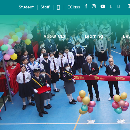
Student
Staff
EClass
About CLS
Learning
Be