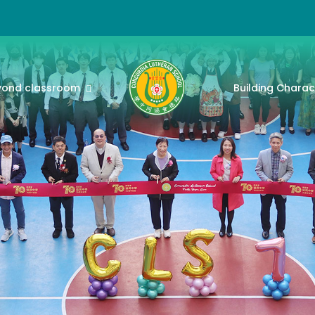
yond classroom
Building Charac