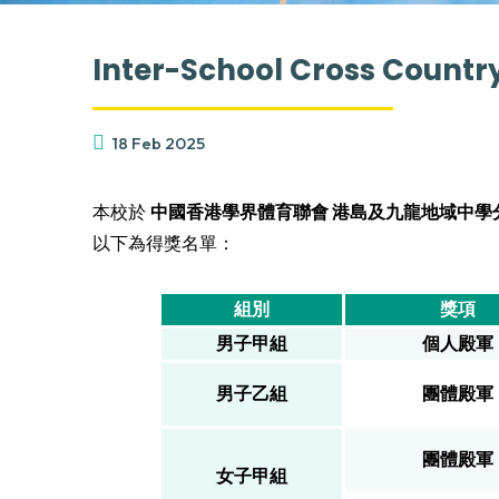
Inter-School Cross Count
18 Feb 2025
本校於
中國香港學界體育聯會 港島及九龍地域中學分會
以下為得獎名單：
組別
獎項
男子甲組
個人殿軍
男子乙組
團體殿軍
團體殿軍
女子甲組