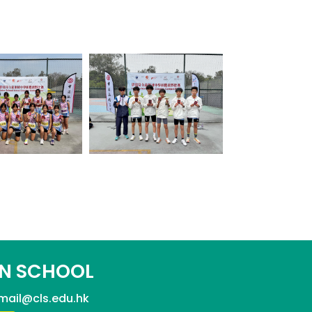
N SCHOOL
mail@cls.edu.hk