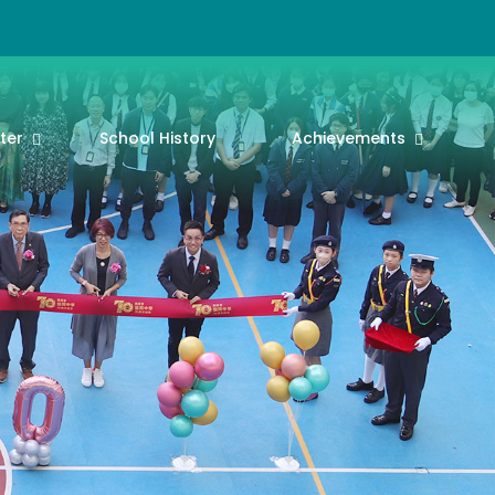
ter
School History
Achievements