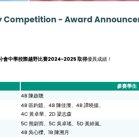
ry Competition - Award Announc
中學校際越野比賽2024-2025 取得
優異成績！
參賽學生
4B 陳啟聰
4B 區鈞筵、4B 陳佳濼、4B 譚曉揚、
4C 黃卓華、2D 梁志森
5C 熊尉而、5C 吳卓瑤、5D 黃綽嵐、
4B 吳心櫟、1B 陳溯月