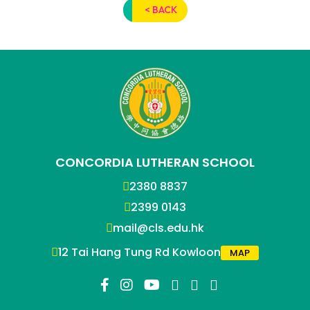
< BACK
CONCORDIA LUTHERAN SCHOOL
2380 8837
2399 0143
mail@cls.edu.hk
12 Tai Hang Tung Rd Kowloon
MAP