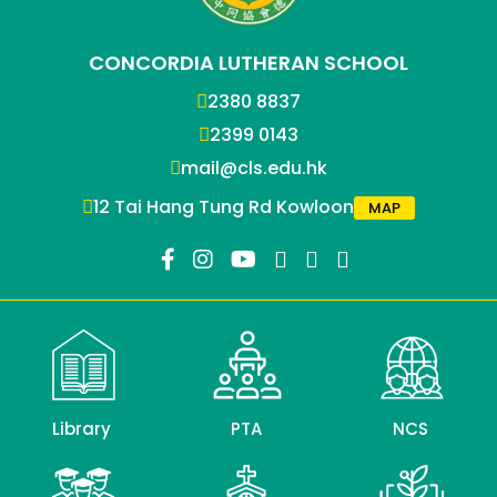
CONCORDIA LUTHERAN SCHOOL
2380 8837
2399 0143
mail@cls.edu.hk
12 Tai Hang Tung Rd Kowloon
MAP
Library
PTA
NCS