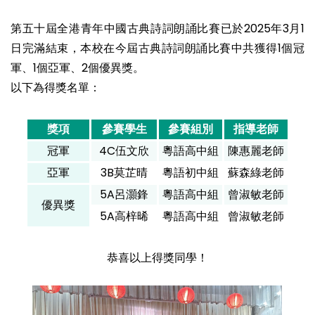
第五十屆全港青年中國古典詩詞朗誦比賽已於2025年3月1
日完滿結束，本校在今屆古典詩詞朗誦比賽中共獲得1個冠
軍、1個亞軍、2個優異獎。
以下為得獎名單：
獎項
參賽學生
參賽組別
指導老師
冠軍
4C伍文欣
粵語高中組
陳惠麗老師
亞軍
3B莫芷晴
粵語初中組
蘇森綠老師
5A呂灝鋒
粵語高中組
曾淑敏老師
優異獎
5A高梓晞
粵語高中組
曾淑敏老師
恭喜以上得獎同學！