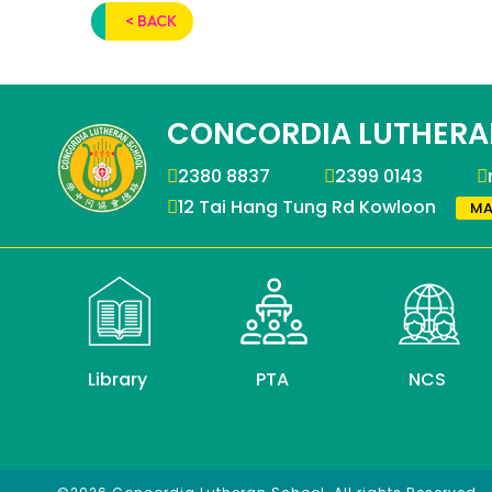
< BACK
CONCORDIA LUTHERA
2380 8837
2399 0143
12 Tai Hang Tung Rd Kowloon
MA
Library
PTA
NCS