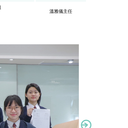
組
溫雅儀主任