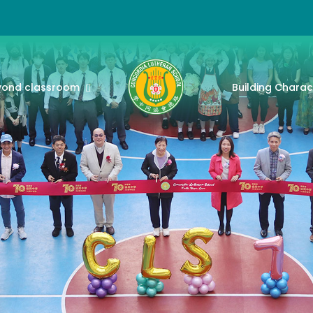
yond classroom
Building Charac