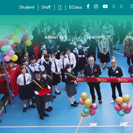
Student
Staff
EClass
About CLS
Learning
Be