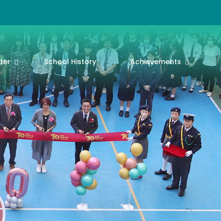
ter
School History
Achievements