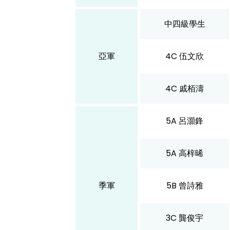
中四級學生
亞軍
4C 伍文欣
4C 戚栢濤
5A 呂灝鋒
5A 高梓晞
季軍
5B 曾詩雅
3C 龔俊宇