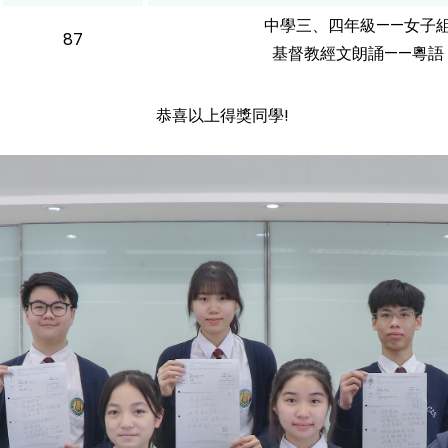
中學三、四年級——女子
87
基督教經文朗誦——粵語
恭喜以上得獎同學!