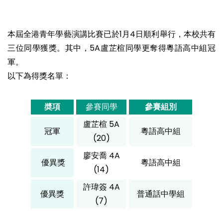
本屆全港青年學藝演講比賽已於1月4日順利舉行，本校共有
三位同學獲獎。其中，5A盧芷楦同學更奪得粵語高中組冠
軍。
以下為得獎名單：
奬項
參賽同學
參賽組別
盧芷楦 5A
冠軍
粵語高中組
(20)
廖安喬 4A
優異獎
粵語高中組
(14)
許瑋簽 4A
優異獎
普通話中學組
(7)