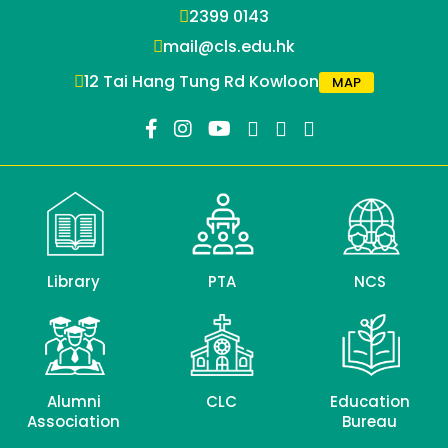
2399 0143
mail@cls.edu.hk
12 Tai Hang Tung Rd Kowloon
MAP
Library
PTA
NCS
Alumni
CLC
Education
Association
Bureau