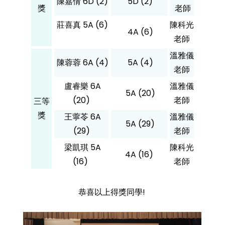
陳嘉倩 6D (2)
5D (2)
獎
老師
莊喜真 5A (6)
陳科光
4A (6)
老師
溫雅儀
陳蓉蓉 6A (4)
5A (4)
老師
盧睿樂 6A
溫雅儀
5A (20)
(20)
老師
三等
獎
王薴苓 6A
溫雅儀
5A (29)
(29)
老師
梁凱琪 5A
陳科光
4A (16)
(16)
老師
恭喜以上得獎同學!