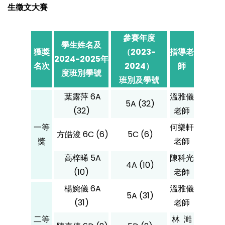
生徵文大賽
參賽年度
學生姓名及
獲獎
（2023-
指導老
2024-2025年
名次
2024）
師
度班別學號
班別及學號
葉露萍 6A
溫雅儀
5A (32)
(32)
老師
一等
何樂軒
方皓浚 6C (6)
5C (6)
獎
老師
高梓晞 5A
陳科光
4A (10)
(10)
老師
楊婉儀 6A
溫雅儀
5A (31)
(31)
老師
二等
林 澔