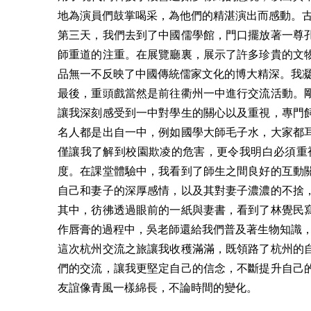
地為演員們鼓掌喝采，為他們的精湛演出而感動。
第三天，我們去到了中國儒學館，門口擺放著一尊
師重道的注重。在展覽廳裏，展示了許多珍貴的文
品無一不反映了中國傳統儒家文化的博大精深。我
最後，重頭戲當然是前往衢州一中進行交流活動。
讓我深刻感受到一中對學生的關心以及重視，專門
名人都是出自一中，例如國學大師毛子水，大家都
僅讓我了解到校園欺凌的危害，更令我明白必須重
度。在課堂體驗中，我看到了師生之間良好的互動
自己和妻子的深厚感情，以及其對妻子濃濃的不捨
其中，彷彿透過眼前的一紙與妻書，看到了林覺民
作唇膏的過程中，吳老師還給我們普及著生物知識
這次杭州交流之旅讓我收穫滿滿，既領路了杭州的
們的交流，讓我更堅定自己的信念，不斷提升自己
友誼像青風一樣綿長，不論時間的變化。