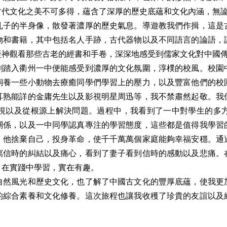
古代文化之美不可多得，蘊含了深厚的歷史底蘊和文化內涵，無
孔子的半身像，散發著濃厚的歷史氣息。導遊教我們作揖，這是
物和書籍，其中包括名人手跡，古代器物以及不同語言的論語，
凝神觀看那些古老的經書和手卷，深深地感受到儒家文化對中國
剛踏入衢州一中便能感受到濃厚的文化氛圍，淳樸的校風。校園
飼養一些小動物去療癒同學們學習上的壓力，以及豐富他們的校
耳熟能詳的金庸先生以及影視明星周迅等，我不禁肅然起敬。我
視以及從根源上解決問題。過程中，我看到了一中對學生的多
關係，以及一中同學認真專注的學習態度，這些都是值得我學習
，他捨棄自己，投身革命，使千千萬萬個家庭能夠幸福安穩。通
寫信時的糾結以及痛心，看到了妻子看到信時的感動以及悲痛。
，在實踐中學習，實在有趣。
自然風光和歷史文化，也了解了中國古文化的豐厚底蘊，使我更
的綜合素養和文化修養。這次旅程也讓我收穫了珍貴的友誼以及