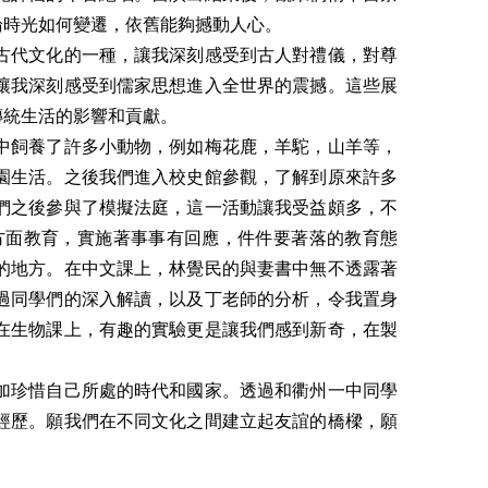
論時光如何變遷，依舊能夠撼動人心。
古代文化的一種，讓我深刻感受到古人對禮儀，對尊
讓我深刻感受到儒家思想進入全世界的震撼。這些展
傳統生活的影響和貢獻。
中飼養了許多小動物，例如梅花鹿，羊駝，山羊等，
園生活。之後我們進入校史館參觀，了解到原來許多
們之後參與了模擬法庭，這一活動讓我受益頗多，不
方面教育，實施著事事有回應，件件要著落的教育態
的地方。在中文課上，林覺民的與妻書中無不透露著
過同學們的深入解讀，以及丁老師的分析，令我置身
在生物課上，有趣的實驗更是讓我們感到新奇，在製
加珍惜自己所處的時代和國家。透過和衢州一中同學
經歷。願我們在不同文化之間建立起友誼的橋樑，願