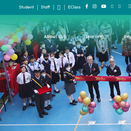
Student
Staff
EClass
About CLS
Learning
Be