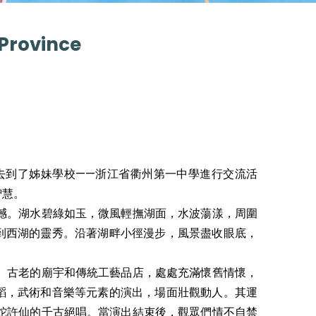
 Province
去到了姊妹學校——浙江省衢州第一中學進行交流活
智慧。
撼。湖水碧綠如玉，微風輕撫湖面，水波蕩漾，周圍
到西湖的靈秀。沿著湖畔小徑漫步，風景盡收眼底，
、古老的廟宇和傳統工藝品店，處處充滿懷舊情懷，
蹈，武術和音樂等元素的演出，場面壯觀動人。其運
蛇許仙的千古絕唱。當演出結束後，觀眾們情不自禁