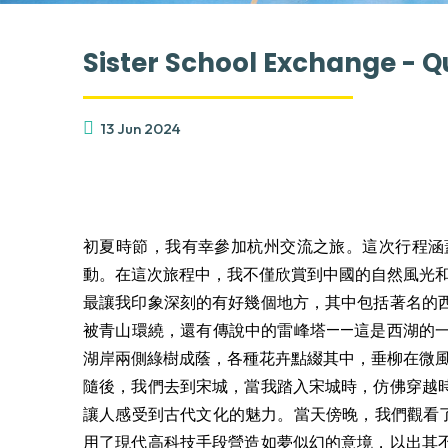
Sister School Exchange - Q
13 Jun 2024
初夏時節，我有幸參加杭州交流之旅。這次行程涵
動。在這次旅程中，我不僅欣賞到中國的自然風光
最讓我印象深刻的有好幾個地方，其中包括著名的
被青山環繞，還有傳說中的雷峰塔——這是西湖的
湖岸兩側綠樹成蔭，各種花卉點綴其中，垂柳在微
隨後，我們去到宋城，當我踏入宋城時，仿佛穿越
讓人感受到古代文化的魅力。當天傍晚，我們觀看
用了現代高科技手段營造如夢似幻的意境，以出其