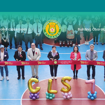
yond classroom
Building Charac