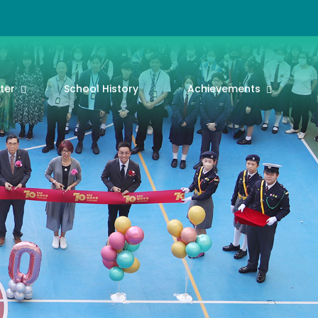
ter
School History
Achievements