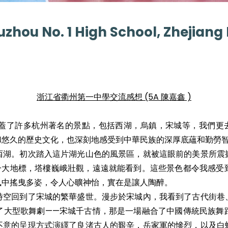
uzhou No. 1 High School, Zhejiang
浙江省衢州第一中學交流感想 (5A 陳嘉鑫 )
蓋了許多杭州著名的景點，包括西湖，烏鎮，宋城等，我們更
和悠久的歷史文化，也深刻地感受到中華民族的深厚底蘊和勤勞
西湖。初次踏入這片湖光山色的風景區，就被這眼前的美景所震
一大地標，塔樓巍峨壯觀，遠遠就能看到。這些景色都令我感受
風中搖曳多姿，令人心曠神怡，實在是讓人陶醉。
時空回到了宋城的繁華盛世。漫步於宋城內，我看到了古代街巷
了大型歌舞劇——宋城千古情，那是一場融合了中國傳統民族舞
不意的呈現方式演繹了良渚古人的艱辛，岳家軍的慘烈，以及白